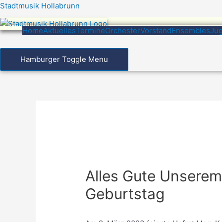
Zum
Stadtmusik Hollabrunn
Inhalt
springen
Home
Aktuelles
Termine
Orchester
Vorstand
Ensembles
Ju
Hamburger Toggle Menu
Alles Gute Unsere
Geburtstag