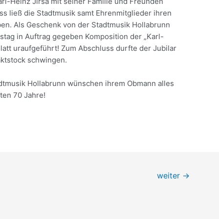
rl-Heinz Jirsa mit seiner Familie und Freunden
ss ließ die Stadtmusik samt Ehrenmitglieder ihren
en. Als Geschenk von der Stadtmusik Hollabrunn
tstag in Auftrag gegeben Komposition der „Karl-
att uraufgeführt! Zum Abschluss durfte der Jubilar
ktstock schwingen.
adtmusik Hollabrunn wünschen ihrem Obmann alles
ten 70 Jahre!
weiter
→