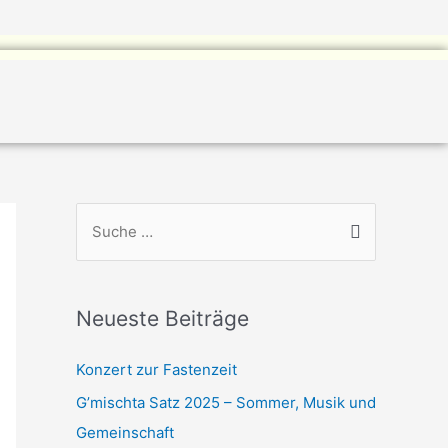
S
u
c
h
Neueste Beiträge
e
n
Konzert zur Fastenzeit
n
G’mischta Satz 2025 – Sommer, Musik und
a
Gemeinschaft