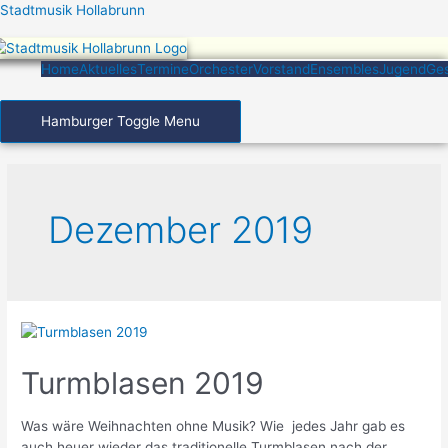
Zum
Stadtmusik Hollabrunn
Inhalt
springen
Home
Aktuelles
Termine
Orchester
Vorstand
Ensembles
Jugend
Ges
Hamburger Toggle Menu
Dezember 2019
Turmblasen 2019
Was wäre Weihnachten ohne Musik? Wie jedes Jahr gab es
auch heuer wieder das traditionelle Turmblasen nach der