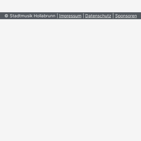
|
© Stadtmusik Hollabrunn |
Impressum
|
Datenschutz
Sponsoren