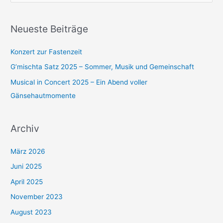
c
h
Neueste Beiträge
e
n
Konzert zur Fastenzeit
n
G’mischta Satz 2025 – Sommer, Musik und Gemeinschaft
a
Musical in Concert 2025 – Ein Abend voller
c
Gänsehautmomente
h
:
Archiv
März 2026
Juni 2025
April 2025
November 2023
August 2023