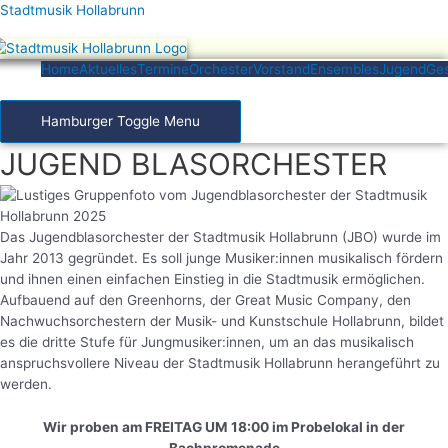
Zum
Stadtmusik Hollabrunn
Inhalt
springen
Home
Aktuelles
Termine
Orchester
Vorstand
Ensembles
Jugend
Ges
Hamburger Toggle Menu
JUGEND BLASORCHESTER
Das Jugendblasorchester der Stadtmusik Hollabrunn (JBO) wurde im
Jahr 2013 gegründet. Es soll junge Musiker:innen musikalisch fördern
und ihnen einen einfachen Einstieg in die Stadtmusik ermöglichen.
Aufbauend auf den Greenhorns, der Great Music Company, den
Nachwuchsorchestern der Musik- und Kunstschule Hollabrunn, bildet
es die dritte Stufe für Jungmusiker:innen, um an das musikalisch
anspruchsvollere Niveau der Stadtmusik Hollabrunn herangeführt zu
werden.
Wir proben am FREITAG UM 18:00 im Probelokal in der