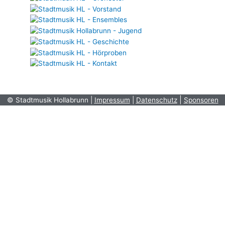
|
© Stadtmusik Hollabrunn |
Impressum
|
Datenschutz
Sponsoren