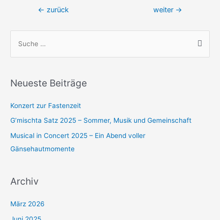
Beitragsnavigation
←
zurück
weiter
→
S
u
c
h
Neueste Beiträge
e
n
Konzert zur Fastenzeit
n
G’mischta Satz 2025 – Sommer, Musik und Gemeinschaft
a
Musical in Concert 2025 – Ein Abend voller
c
Gänsehautmomente
h
:
Archiv
März 2026
Juni 2025