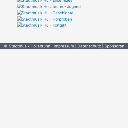
|
© Stadtmusik Hollabrunn |
Impressum
|
Datenschutz
Sponsoren