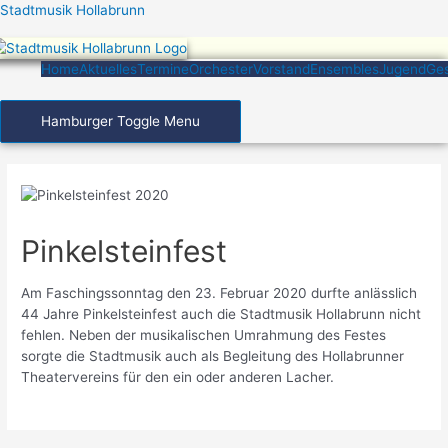
Zum
Stadtmusik Hollabrunn
Inhalt
springen
Home
Aktuelles
Termine
Orchester
Vorstand
Ensembles
Jugend
Ges
Hamburger Toggle Menu
Pinkelsteinfest
Am Faschingssonntag den 23. Februar 2020 durfte anlässlich
44 Jahre Pinkelsteinfest auch die Stadtmusik Hollabrunn nicht
fehlen. Neben der musikalischen Umrahmung des Festes
sorgte die Stadtmusik auch als Begleitung des Hollabrunner
Theatervereins für den ein oder anderen Lacher.