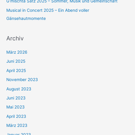
G’mischta Satz 2025 – Sommer, Musik und Gemeinschaft
a
Musical in Concert 2025 – Ein Abend voller
c
Gänsehautmomente
h
:
Archiv
März 2026
Juni 2025
April 2025
November 2023
August 2023
Juni 2023
Mai 2023
April 2023
März 2023
Januar 2023