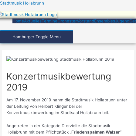
Zum
Stadtmusik Hollabrunn
Inhalt
springen
Home
Aktuelles
Termine
Orchester
Vorstand
Ensembles
Jugend
Ges
Hamburger Toggle Menu
Konzertmusikbewertung
2019
Am 17. November 2019 nahm die Stadtmusik Hollabrunn unter
der Leitung von Herbert Klinger bei der
Konzertmusikbewertung im Stadtsaal Hollabrunn teil.
Angetreten in der Kategorie D erzielte die Stadtmusik
Hollabrunn mit dem Pflichtstück „
Friedenspalmen Walzer
“