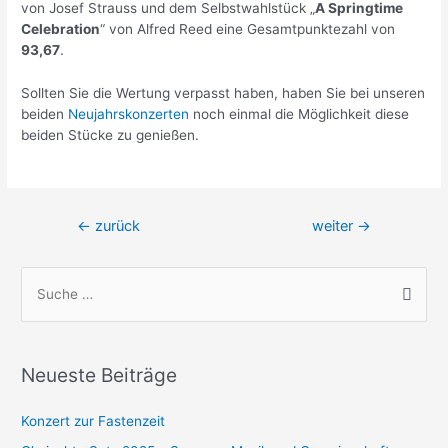
von Josef Strauss und dem Selbstwahlstück „
A Springtime
Celebration
“ von Alfred Reed eine Gesamtpunktezahl von
93,67
.
Sollten Sie die Wertung verpasst haben, haben Sie bei unseren
beiden
Neujahrskonzerten
noch einmal die Möglichkeit diese
beiden Stücke zu genießen.
Beitragsnavigation
←
zurück
weiter
→
S
u
c
h
Neueste Beiträge
e
n
Konzert zur Fastenzeit
n