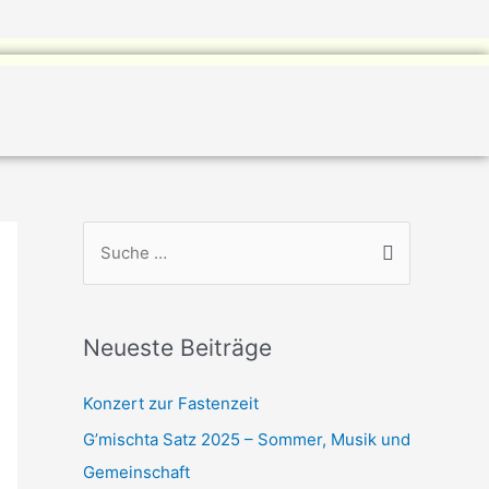
S
u
c
h
Neueste Beiträge
e
n
Konzert zur Fastenzeit
n
G’mischta Satz 2025 – Sommer, Musik und
a
Gemeinschaft