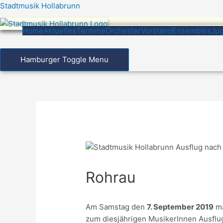
Zum
Stadtmusik Hollabrunn
Inhalt
springen
Home
Aktuelles
Termine
Orchester
Vorstand
Ensembles
Ju
Hamburger Toggle Menu
Rohrau
Am Samstag den
7. September 2019
ma
zum diesjährigen MusikerInnen Ausflu